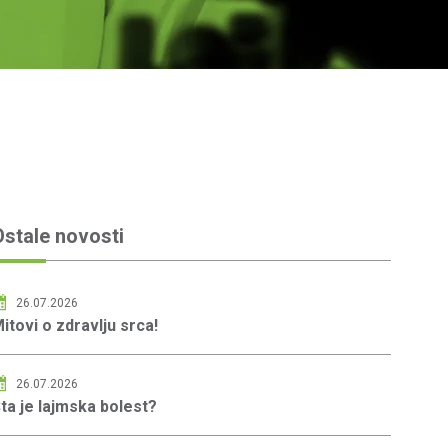
u
iju
nu hirurgiju
Ostale novosti
26.07.2026
itovi o zdravlju srca!
26.07.2026
ta je lajmska bolest?