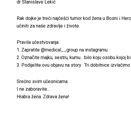
dr Stanislave Lekić
Rak dojke je treći najčešći tumor kod žena u Bosni i 
učiniti za naše zdravlje i živote.
Pravila učestvovanja:
1. Zapratite @medical__group na instagramu
2. Označite majku, sestru, kumu... bilo koju osobu kojoj b
3. Podijelite ovu objavu na story Tri dobitnice izvlačimo 
Srećno svim učesnicama
I ne zaboravite...
Hrabra žena. Zdrava žena!