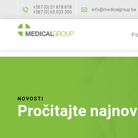
+387 (0) 51 818 818
info@medicalgroup.ba
+387 (0) 65 033 300
Po
NOVOSTI
Pročitajte najnov