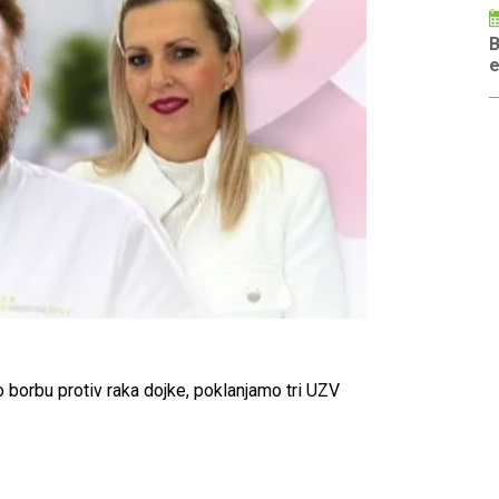
B
e
orbu protiv raka dojke, poklanjamo tri UZV