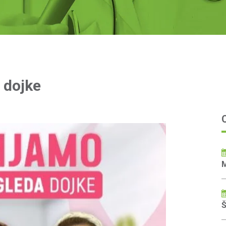
Centar za vaskularnu hirurgij
Centar za abdominalnu hirurg
 dojke
Centar za torakalnu i endokri
Centar za endoskopiju
Centar za gojaznost
M
Centar za urologiju
Š