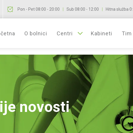
Pon - Pet 08:00 - 20:00
Sub 08:00 - 12:00
Hitna služba 0:
|
|
četna
O bolnici
Centri
Kabineti
Tim
Centar za estetsku hirurgiju
Centar za antiage tretmane
Centar za rekonstruktivnu pla
ije novosti
Centar za hirurgiju dojke
Centar za ortopediju i regen