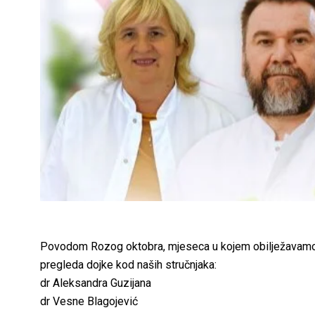
Povodom Rozog oktobra, mjeseca u kojem obilježavamo b
pregleda dojke kod naših stručnjaka:
dr Aleksandra Guzijana
dr Vesne Blagojević