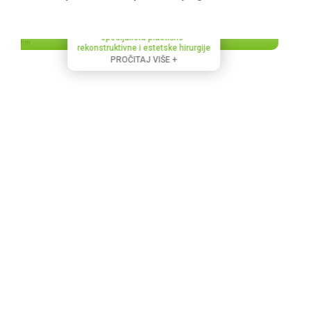
dr Zlata Popović Čkonjović
specijalista plastično -
rekonstruktivne i estetske hirurgije