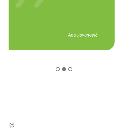
profesionalni, a rezultati su prevazišli sva
očekivanja. Oduševljena sam!
Milena Nikolić
Knjaza Miloša 81, 78000 Banja Luka