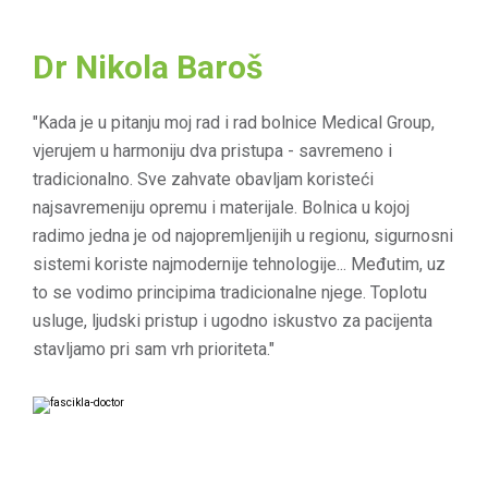
iskusnog osoblja. Sve što je potrebno za
uspješan zahvat obavlja se na jednom
Dr Nikola Baroš
mjestu, unutar naše bolnice. Naša usluga
uključuje sve potrebne preoperativne
pripreme, preglede i kontrole, cjelokupni
"Kada je u pitanju moj rad i rad bolnice Medical Group,
proces anestezije i operacije, te njegu
vjerujem u harmoniju dva pristupa - savremeno i
prilikom oporavka u bolnici.
tradicionalno. Sve zahvate obavljam koristeći
najsavremeniju opremu i materijale. Bolnica u kojoj
radimo jedna je od najopremljenijih u regionu, sigurnosni
sistemi koriste najmodernije tehnologije... Međutim, uz
to se vodimo principima tradicionalne njege. Toplotu
usluge, ljudski pristup i ugodno iskustvo za pacijenta
stavljamo pri sam vrh prioriteta."