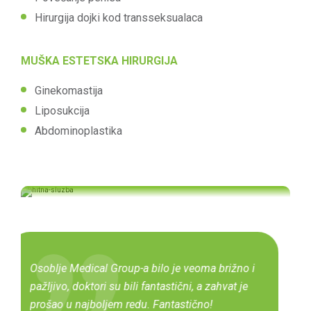
Hirurgija dojki kod transseksualaca
MUŠKA ESTETSKA HIRURGIJA
Ginekomastija
Liposukcija
Abdominoplastika
Hitna služba
00-24h
Veliko hvala neverovatnom timu klinike! Od
momenta kad sam kročila unutra osećala sam
KONTAKTIRAJTE NAS
se udobno i sigurno. Doktori su bili izuzetno