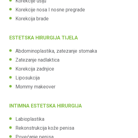
Korekcije ušiju
Korekcije nosa I nosne pregrade
Korekcija brade
ESTETSKA HIRURGIJA TIJELA
Abdominoplastika, zatezanje stomaka
Zatezanje nadlaktica
Korekcija zadnjice
Liposukcija
Mommy makeover
INTIMNA ESTETSKA HIRURGIJA
Labioplastika
Rekonstrukcija kože penisa
Povećanje penisa