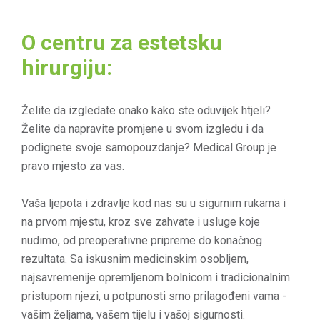
Zdravstveni paketi
Centar za ortopediju i regenerativnu
O centru za estetsku
SRB
|
ENG
medicinu
hirurgiju:
Centar za vaskularnu hirurgiju
|
Ponedjeljak - Petak 08:00 - 20:00
Centar za abdominalnu hirurgiju
Želite da izgledate onako kako ste oduvijek htjeli?
|
Subota 08:00 - 12:00
Želite da napravite promjene u svom izgledu i da
Centar za torakalnu i endokrinu hirurgiju
podignete svoje samopouzdanje? Medical Group je
Hitna služba 0:00 - 24:00
pravo mjesto za vas.
Centar za endoskopiju
Centar za urologiju
Vaša ljepota i zdravlje kod nas su u sigurnim rukama i
na prvom mjestu, kroz sve zahvate i usluge koje
Centar za gojaznost
nudimo, od preoperativne pripreme do konačnog
rezultata. Sa iskusnim medicinskim osobljem,
najsavremenije opremljenom bolnicom i tradicionalnim
pristupom njezi, u potpunosti smo prilagođeni vama -
vašim željama, vašem tijelu i vašoj sigurnosti.