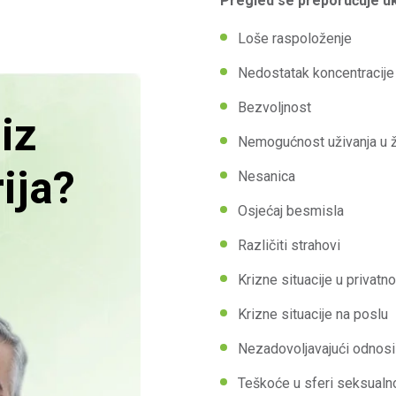
Pregled se preporučuje uk
Loše raspoloženje
Nedostatak koncentracije
Bezvoljnost
iz
Nemogućnost uživanja u ž
rija?
Nesanica
Osjećaj besmisla
Različiti strahovi
Krizne situacije u privatn
Krizne situacije na poslu
Nezadovoljavajući odnosi
Teškoće u sferi seksualn