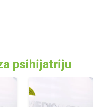
u
iju
nu hirurgiju
a psihijatriju