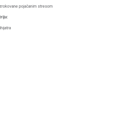
zrokovane pojačanim stresom
riju:
hijatra