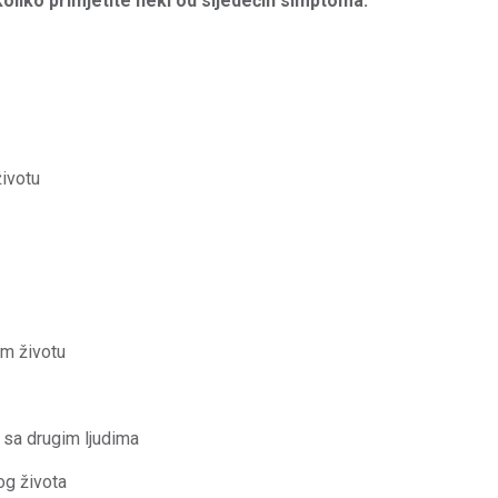
oliko primjetite neki od sljedećih simptoma:
ivotu
om životu
 sa drugim ljudima
og života