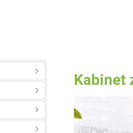
Centar za vaskularnu hirurgij
Centar za abdominalnu hirurg
Centar za torakalnu i endokri
Centar za endoskopiju
Kabinet z
Centar za gojaznost
Centar za urologiju