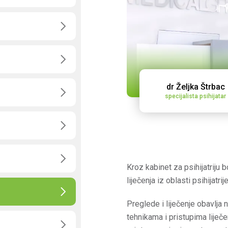
dr Željka Štrbac
dr Željka Štrbac
specijalista psihijatar
specijalista psihijatar
Kroz kabinet za psihijatriju 
liječenja iz oblasti psihijatrij
Preglede i liječenje obavlja 
tehnikama i pristupima liječ