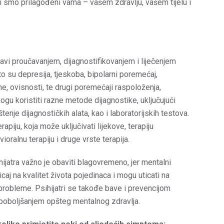
i smo prilagođeni vama – vašem zdravlju, vašem tijelu i
 bavi proučavanjem, dijagnostifikovanjem i liječenjem
o su depresija, tjeskoba, bipolarni poremećaj,
ne, ovisnosti, te drugi poremećaji raspoloženja,
mogu koristiti razne metode dijagnostike, uključujući
enje dijagnostičkih alata, kao i laboratorijskih testova.
apiju, koja može uključivati lijekove, terapiju
oralnu terapiju i druge vrste terapija.
ijatra važno je obaviti blagovremeno, jer mentalni
caj na kvalitet života pojedinaca i mogu uticati na
probleme. Psihijatri se takođe bave i prevencijom
 poboljšanjem opšteg mentalnog zdravlja.