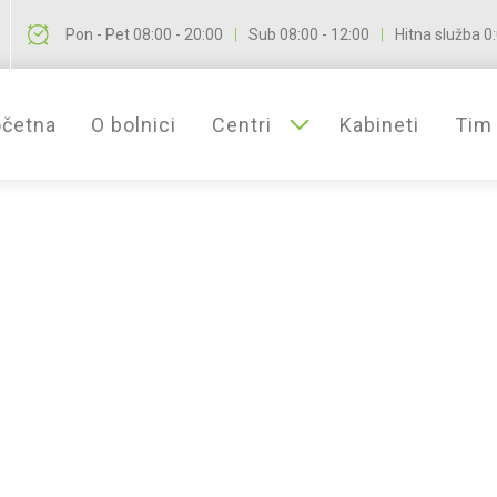
Pon - Pet 08:00 - 20:00
Sub 08:00 - 12:00
Hitna služba 0:
|
|
četna
O bolnici
Centri
Kabineti
Tim
Centar za estetsku hirurgiju
Centar za antiage tretmane
Centar za rekonstruktivnu pla
Centar za hirurgiju dojke
Centar za ortopediju i regen