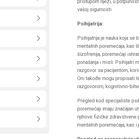
pristupom njezi, u potpunost
vašoj sigurnosti.
Psihijatrija:
Psihijatrija je nauka koja se
mentalnih poremećaja, kao št
šizofrenija, poremećaji ishra
ponašanja i misli. Psihijatri 
razgovor sa pacijentom, korišt
Oni takođe mogu propisati ter
razgovorom, kognitivno-bihevi
Pregled kod specijaliste psih
poremećaji imaju značajan uti
njihove fizičke zdravstvene 
mentalnih poremećaja, kao i