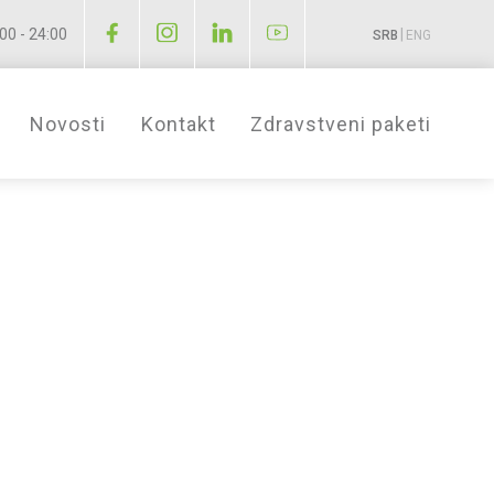
00 - 24:00
|
SRB
ENG
Novosti
Kontakt
Zdravstveni paketi
stičnu hirurgiju
erativnu medicinu